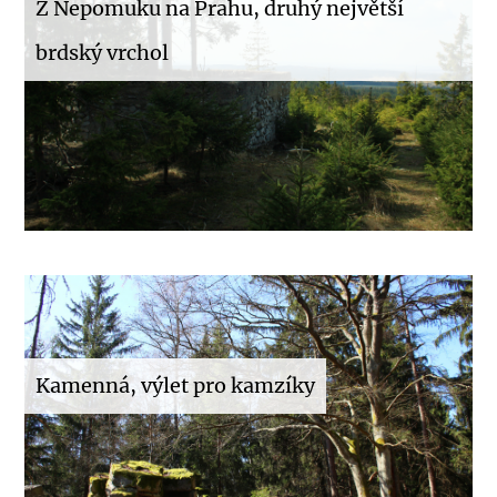
Z Nepomuku na Prahu, druhý největší
brdský vrchol
Kamenná, výlet pro kamzíky