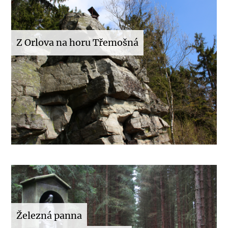
Z Orlova na horu Třemošná
Železná panna