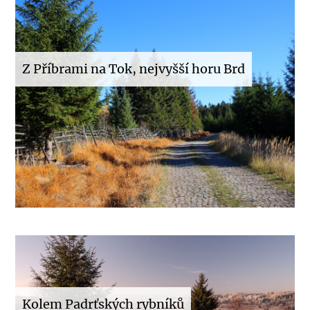
Z Příbrami na Tok, nejvyšší horu Brd
Kolem Padrťských rybníků