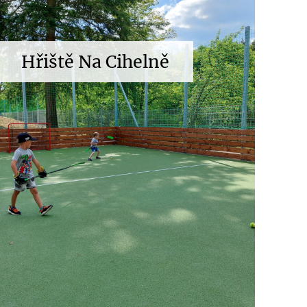
Hřiště Na Cihelně