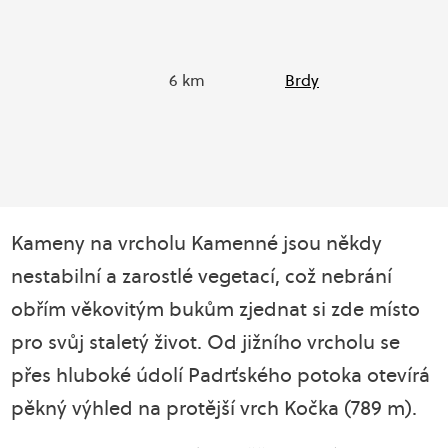
6 km
Brdy
Kameny na vrcholu Kamenné jsou někdy
nestabilní a zarostlé vegetací, což nebrání
obřím věkovitým bukům zjednat si zde místo
pro svůj staletý život. Od jižního vrcholu se
přes hluboké údolí Padrťského potoka otevírá
pěkný výhled na protější vrch Kočka (789 m).