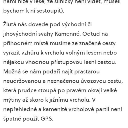
námi níže v lese, ze silničky není vidět, museli
bychom k ní sestoupit).
Žlutá nás dovede pod východní či
jihovýchodní svahy Kamenné. Odtud na
příhodném místě musíme ze značené cesty
vyrazit vzhůru k vrcholu volným lesem nebo
nějakou vhodnou přístupovou lesní cestou.
Možná se nám podaří najít prastarou
neudržovanou a neznačenou úvozovou cestu,
která prudce stoupá po pravém okraji velké
mýtiny až skoro k jižnímu vrcholu. V
nepřehledné a kamenité vrcholové partii není
špatné použít GPS.