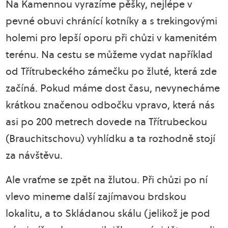
Na Kamennou vyrazíme pěšky, nejlépe v
pevné obuvi chránící kotníky a s trekingovými
holemi pro lepší oporu při chůzi v kamenitém
terénu. Na cestu se můžeme vydat například
od Třítrubeckého zámečku po žluté, která zde
začíná. Pokud máme dost času, nevynecháme
krátkou značenou odbočku vpravo, která nás
asi po 200 metrech dovede na Třítrubeckou
(Brauchitschovu) vyhlídku a ta rozhodně stojí
za návštěvu.
Ale vraťme se zpět na žlutou. Při chůzi po ní
vlevo mineme další zajímavou brdskou
lokalitu, a to Skládanou skálu (jelikož je pod