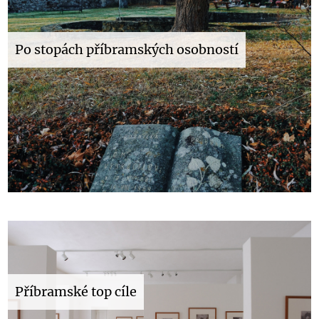
Po stopách příbramských osobností
Příbramské top cíle