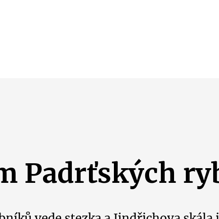
m Padrťských ry
níků vede stezka a Jindřichova skála 