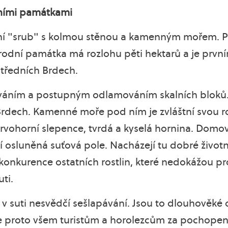
dními památkami
alní "srub" s kolmou stěnou a kamenným mořem. P
řírodní památka má rozlohu pěti hektarů a je prv
tředních Brdech.
ráváním a postupným odlamováním skalních bloků.
Brdech. Kamenné moře pod ním je zvláštní svou ro
 prvohorní slepence, tvrdá a kyselá hornina. Dom
ují osluněná suťová pole. Nacházejí tu dobré živ
 konkurence ostatních rostlin, které nedokážou p
uti.
v suti nesvědčí sešlapávání. Jsou to dlouhověké 
 proto všem turistům a horolezcům za pochopení