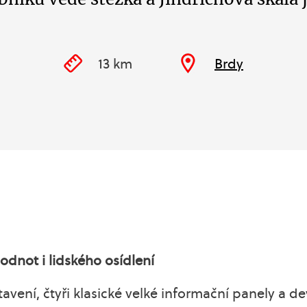
13 km
Brdy
odnot i lidského osídlení
avení, čtyři klasické velké informační panely a 