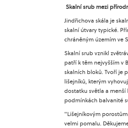
Skalní srub mezi příro
Jindřichova skála je sk
skalní útvary typické. P
chráněným územím ve S
Skalní srub vznikl zvět
patří k těm nejvyšším v 
skalních bloků. Tvoří je
lišejníků, kterým vyhov
dostatku světla a menší
podmínkách balvanité s
"Lišejníkovým porostům 
velmi pomalu. Děkujeme