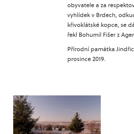
obyvatele a za respektov
vyhlídek v Brdech, odk
křivoklátské kopce, se d
řekl Bohumil Fišer z Ag
Přírodní památka Jindřic
prosince 2019.