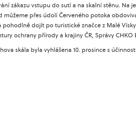
ání zákazu vstupu do sutí a na skalní stěnu. Na j
ud můžeme přes údolí Červeného potoka obdoviva
á pohodlně dojít po turistické značce z Malé Vísk
entury ochrany přírody a krajiny ČR, Správy CHKO 
hova skála byla vyhlášena 10. prosince s účinnost