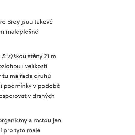
ro Brdy jsou takové
ním maloplošně
 S výškou stěny 21 m
zlohou i velikostí
ov tu má řada druhů
otní podmínky v podobě
rosperovat v drsných
organismy a rostou jen
 pro tyto malé