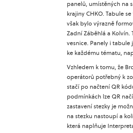
panelů, umístěných na s
krajiny CHKO. Tabule se
však bylo výrazně formován
Zadní Záběhlá a Kolvín.
vesnice. Panely i tabule
ke každému tématu, např
Vzhledem k tomu, že Brdy
operátorů potřebný k z
stačí po načtení QR kódu
podmínkách lze QR načís
zastavení stezky je mož
na stezku nastoupí a ko
která naplňuje Interpr