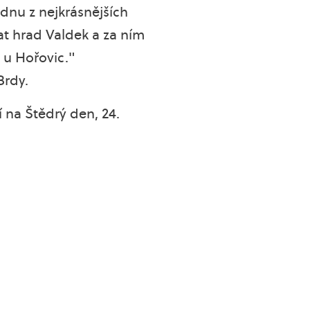
ednu z nejkrásnějších
t hrad Valdek a za ním
y u Hořovic."
Brdy.
í na Štědrý den, 24.