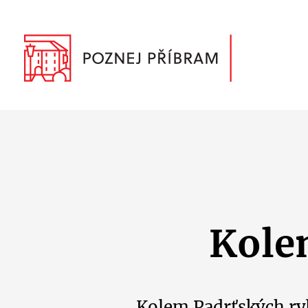
Kole
Kolem Padrťských ryb