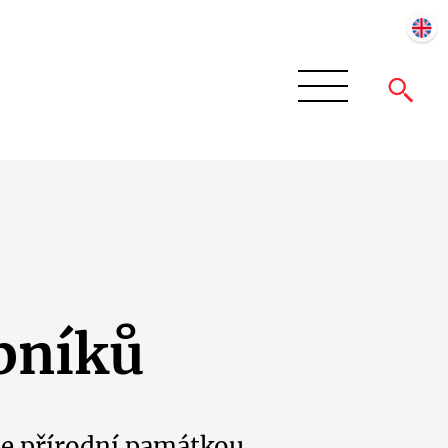
bníků
je přírodní památkou.