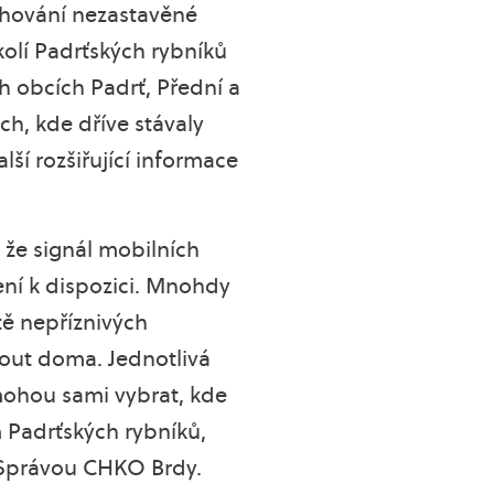
chování nezastavěné
olí Padrťských rybníků
ích obcích Padrť, Přední a
h, kde dříve stávaly
lší rozšiřující informace
 že signál mobilních
ní k dispozici. Mnohdy
tě nepříznivých
out doma. Jednotlivá
 mohou sami vybrat, kde
m Padrťských rybníků,
 Správou CHKO Brdy.