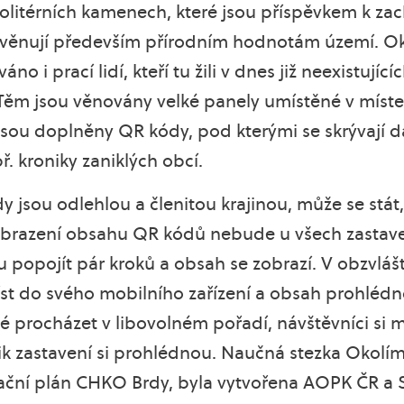
olitérních kamenech, které jsou příspěvkem k za
 věnují především přírodním hodnotám území. Ok
o i prací lidí, kteří tu žili v dnes již neexistujíc
 Těm jsou věnovány velké panely umístěné v místec
 jsou doplněny QR kódy, pod kterými se skrývají da
. kroniky zaniklých obcí.
 jsou odlehlou a členitou krajinou, může se stát,
obrazení obsahu QR kódů nebude u všech zastave
 popojít pár kroků a obsah se zobrazí. V obzvláš
t do svého mobilního zařízení a obsah prohlédn
né procházet v libovolném pořadí, návštěvníci si
lik zastavení si prohlédnou. Naučná stezka Okolí
etační plán CHKO Brdy, byla vytvořena AOPK ČR a