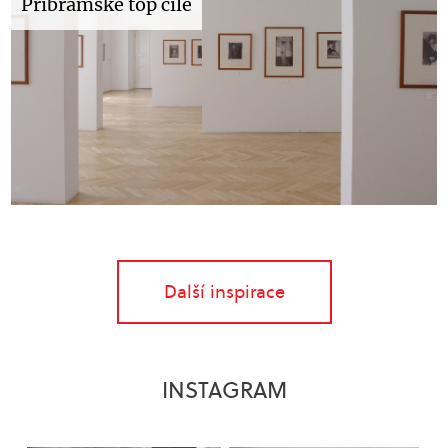
Příbramské top cíle
Další inspirace
INSTAGRAM