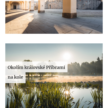
Okolím královské Příbrami
na kole