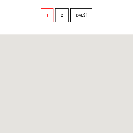
1
2
DALŠÍ