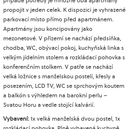
případě potřeby je množné oba apartmány
propojit v jeden celek. K dispozici je vyhrazené
parkovací místo přímo před apartmánem.
Apartmány jsou koncipovány jako
mezonetové. V přízemí se nachází předsíňka,
chodba, WC, obývací pokoj, kuchyňská linka s
velkým jídelním stolem a rozkládací pohovka s
konferenčním stolkem. V patře se nachází
velká ložnice s manželskou postelí, křesly a
posezením, LCD TV, WC se sprchovým koutem
a balkón s výhledem na barokní perlu –
Svatou Horu a vedle stojící kalvárií.
Vybavení:
1x velká manželská dvou postel, 1x
rozkládací pohovka. Plně vybavená kuchyně