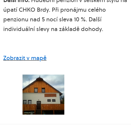
Další info:
Hudební penzion v selském stylu na
úpatí CHKO Brdy. Při pronájmu celého
penzionu nad 5 nocí sleva 10 %. Další
individuální slevy na základě dohody.
Zobrazit v mapě