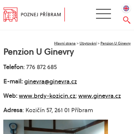
Hlavní strana
>
Ubytování
>
Penzion U Ginevry
Penzion U Ginevry
Telefon
: 776 872 685
E-mail:
ginevra@ginevra.cz
Web:
www.brdy-kozicin.cz
;
www.ginevra.cz
Adresa
: Kozičín 57, 261 01 Příbram