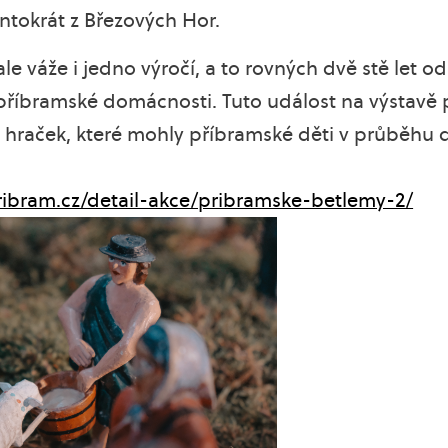
ntokrát z Březových Hor.
e váže i jedno výročí, a to rovných dvě stě let 
říbramské domácnosti. Tuto událost na výstavě p
 hraček, které mohly příbramské děti v průběhu d
bram.cz/detail-akce/pribramske-betlemy-2/