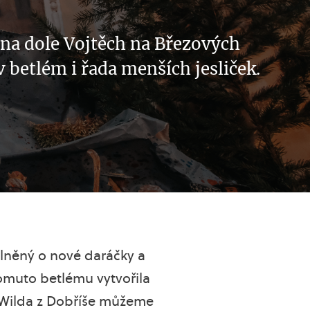
na dole Vojtěch na Březových
 betlém i řada menších jesliček.
lněný o nové daráčky a
tomuto betlému vytvořila
 Wilda z Dobříše můžeme