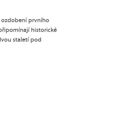
od ozdobení prvního
řipomínají historické
vou staletí pod