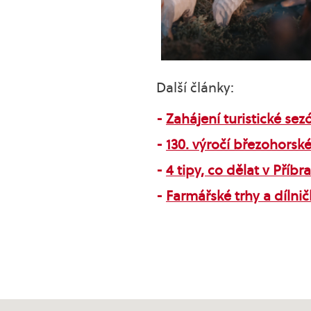
Další články:
Zahájení turistické sez
130. výročí březohorské
4 tipy, co dělat v Příb
Farmářské trhy a dílni