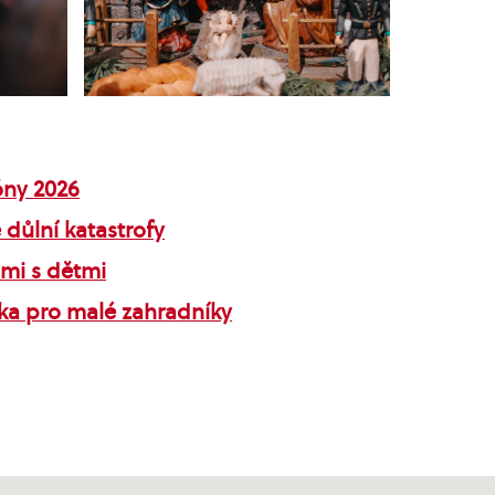
óny 2026
 důlní katastrofy
rami s dětmi
čka pro malé zahradníky