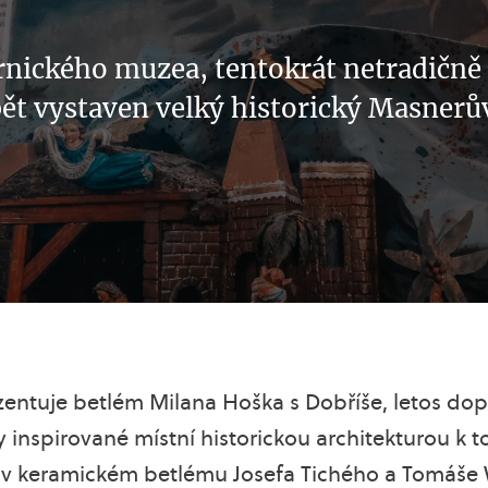
rnického muzea, tentokrát netradičně 
pět vystaven velký historický Masnerův
ntuje betlém Milana Hoška s Dobříše, letos dop
 inspirované místní historickou architekturou k 
 I v keramickém betlému Josefa Tichého a Tomáše