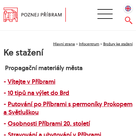
Hlavní strana
>
Infocentrum
>
Brožury ke stažení
Ke stažení
Propagační materiály města
Vítejte v Příbrami
10 tipů na výlet do Brd
Putování po Příbrami s permoníky Prokopem
a Světluškou
Osobnosti Příbrami 20. století
Stravování a ubytování v Příbrami