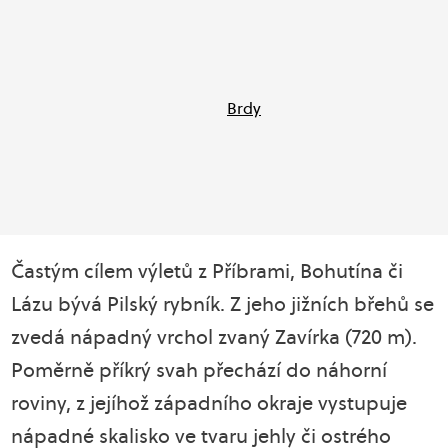
Brdy
Častým cílem výletů z Příbrami, Bohutína či
Lázu bývá Pilský rybník. Z jeho jižních břehů se
zvedá nápadný vrchol zvaný Zavírka (720 m).
Poměrně příkrý svah přechází do náhorní
roviny, z jejíhož západního okraje vystupuje
nápadné skalisko ve tvaru jehly či ostrého