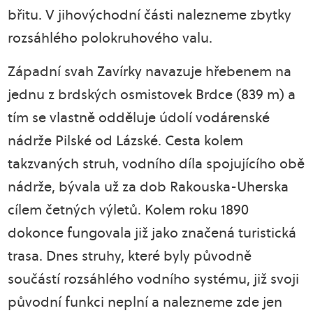
břitu. V jihovýchodní části nalezneme zbytky
rozsáhlého polokruhového valu.
Západní svah Zavírky navazuje hřebenem na
jednu z brdských osmistovek Brdce (839 m) a
tím se vlastně odděluje údolí vodárenské
nádrže Pilské od Lázské. Cesta kolem
takzvaných struh, vodního díla spojujícího obě
nádrže, bývala už za dob Rakouska-Uherska
cílem četných výletů. Kolem roku 1890
dokonce fungovala již jako značená turistická
trasa. Dnes struhy, které byly původně
součástí rozsáhlého vodního systému, již svoji
původní funkci neplní a nalezneme zde jen