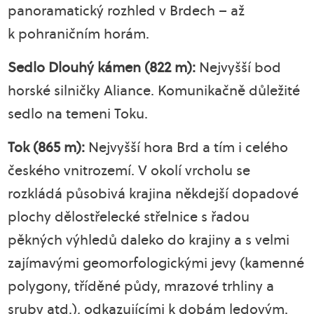
panoramatický rozhled v Brdech – až
k pohraničním horám.
Sedlo Dlouhý kámen (822 m):
Nejvyšší bod
horské silničky Aliance. Komunikačně důležité
sedlo na temeni Toku.
Tok (865 m):
Nejvyšší hora Brd a tím i celého
českého vnitrozemí. V okolí vrcholu se
rozkládá působivá krajina někdejší dopadové
plochy dělostřelecké střelnice s řadou
pěkných výhledů daleko do krajiny a s velmi
zajímavými geomorfologickými jevy (kamenné
polygony, tříděné půdy, mrazové trhliny a
sruby atd.), odkazujícími k dobám ledovým.