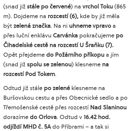
(snad již
stále po červené
) na
vrchol Toku
(865
m). Dojdeme na
rozcestí (6),
kde by již měla
být
zelená značka
. Na ni
uhneme vpravo
a
přes luční enklávu
Carvánka
pokračujeme
po
Čihadelské cestě na rozcestí U Šraňku (7).
Opět přejdeme
do Požárního příkopu
a jím
(snad již
spolu se zelenou
) klesneme
na
rozcestí Pod Tokem
.
Odtud již stále
po zelené
klesneme na
Buršovskou cestu a přes Obecnické sedlo a po
Třemošenské cestě přes rozcestí
Nad Slaninou
dorazíme
do Orlova
. Odtud v
16.42 hod.
odjíždí MHD č. 5A
do Příbrami – a tak si