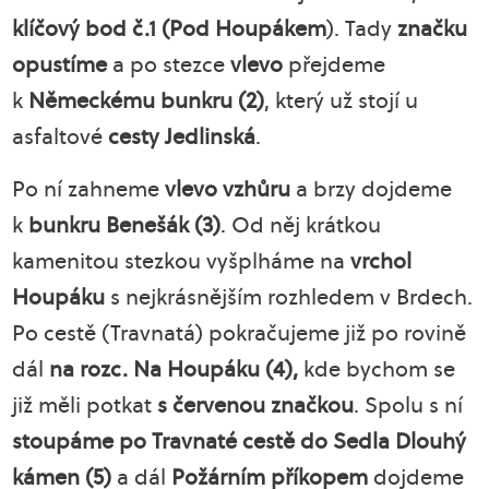
klíčový bod č.1 (Pod Houpákem
). Tady
značku
opustíme
a po stezce
vlevo
přejdeme
k
Německému bunkru (2)
, který už stojí u
asfaltové
cesty Jedlinská
.
Po ní zahneme
vlevo vzhůru
a brzy dojdeme
k
bunkru Benešák (3)
. Od něj krátkou
kamenitou stezkou vyšplháme na
vrchol
Houpáku
s nejkrásnějším rozhledem v Brdech.
Po cestě (Travnatá) pokračujeme již po rovině
dál
na rozc. Na Houpáku (4),
kde bychom se
již měli potkat
s červenou značkou
. Spolu s ní
stoupáme po Travnaté cestě do Sedla Dlouhý
kámen (5)
a dál
Požárním příkopem
dojdeme