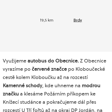
19,5 km
Brdy
Využijeme
autobus do Obecnice.
Z Obecnice
vyrazíme po
červené značce
po Kloboučecké
cestě kolem Kloboučku až na rozcestí
Kamenné schody
, kde uhneme na
modrou
značku
a klesáme Požárním příkopem ke
Knížecí studánce a pokračujeme dál přes
rozcestí U Tří fořtů až na okraj DP Jordán, na