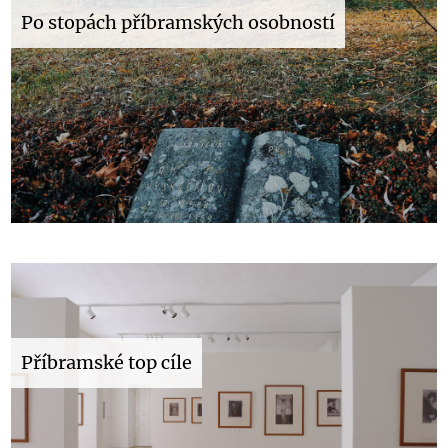
Po stopách příbramských osobností
Příbramské top cíle