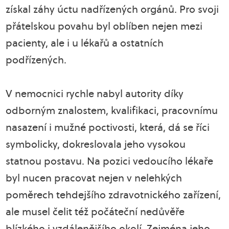
získal záhy úctu nadřízených orgánů. Pro svoji
přátelskou povahu byl oblíben nejen mezi
pacienty, ale i u lékařů a ostatních
podřízených.
V nemocnici rychle nabyl autority díky
odborným znalostem, kvalifikaci, pracovnímu
nasazení i mužné poctivosti, která, dá se říci
symbolicky, dokreslovala jeho vysokou
statnou postavu. Na pozici vedoucího lékaře
byl nucen pracovat nejen v nelehkých
poměrech tehdejšího zdravotnického zařízení,
ale musel čelit též počáteční nedůvěře
blízkého i vzdálenějšího okolí. Zejména jeho