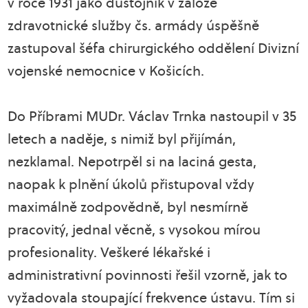
v roce 1931 jako důstojník v záloze
zdravotnické služby čs. armády úspěšně
zastupoval šéfa chirurgického oddělení Divizní
vojenské nemocnice v Košicích.
Do Příbrami MUDr. Václav Trnka nastoupil v 35
letech a naděje, s nimiž byl přijímán,
nezklamal. Nepotrpěl si na laciná gesta,
naopak k plnění úkolů přistupoval vždy
maximálně zodpovědně, byl nesmírně
pracovitý, jednal věcně, s vysokou mírou
profesionality. Veškeré lékařské i
administrativní povinnosti řešil vzorně, jak to
vyžadovala stoupající frekvence ústavu. Tím si