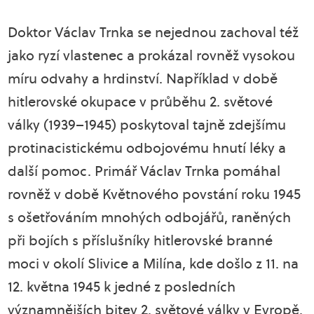
Doktor Václav Trnka se nejednou zachoval též
jako ryzí vlastenec a prokázal rovněž vysokou
míru odvahy a hrdinství. Například v době
hitlerovské okupace v průběhu 2. světové
války (1939–1945) poskytoval tajně zdejšímu
protinacistickému odbojovému hnutí léky a
další pomoc. Primář Václav Trnka pomáhal
rovněž v době Květnového povstání roku 1945
s ošetřováním mnohých odbojářů, raněných
při bojích s příslušníky hitlerovské branné
moci v okolí Slivice a Milína, kde došlo z 11. na
12. května 1945 k jedné z posledních
významnějších bitev 2. světové války v Evropě.