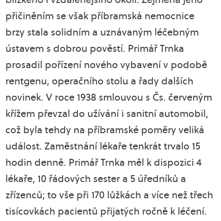
přičiněním se však příbramská nemocnice
brzy stala solidním a uznávaným léčebným
ústavem s dobrou pověstí. Primář Trnka
prosadil pořízení nového vybavení v podobě
rentgenu, operačního stolu a řady dalších
novinek. V roce 1938 smlouvou s Čs. červeným
křížem převzal do užívání i sanitní automobil,
což byla tehdy na příbramské poměry veliká
událost. Zaměstnání lékaře tenkrát trvalo 15
hodin denně. Primář Trnka měl k dispozici 4
lékaře, 10 řádových sester a 5 úředníků a
zřízenců; to vše při 170 lůžkách a více než třech
tisícovkách pacientů přijatých ročně k léčení.