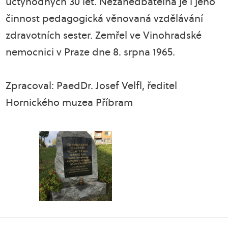
úctyhodných 30 let. Nezanedbatelná je i jeho
činnost pedagogická věnovaná vzdělávání
zdravotních sester. Zemřel ve Vinohradské
nemocnici v Praze dne 8. srpna 1965.
Zpracoval: PaedDr. Josef Velfl, ředitel
Hornického muzea Příbram