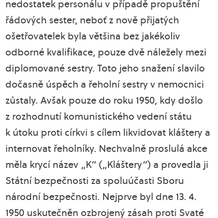
nedostatek personálu v případě propuštění
řádových sester, neboť z nově přijatých
ošetřovatelek byla většina bez jakékoliv
odborné kvalifikace, pouze dvě náležely mezi
diplomované sestry. Toto jeho snažení slavilo
dočasně úspěch a řeholní sestry v nemocnici
zůstaly. Avšak pouze do roku 1950, kdy došlo
z rozhodnutí komunistického vedení státu
k útoku proti církvi s cílem likvidovat kláštery a
internovat řeholníky. Nechvalně proslulá akce
měla krycí název „K“ („Kláštery“) a provedla ji
Státní bezpečnosti za spoluúčasti Sboru
národní bezpečnosti. Nejprve byl dne 13. 4.
1950 uskutečněn ozbrojený zásah proti Svaté