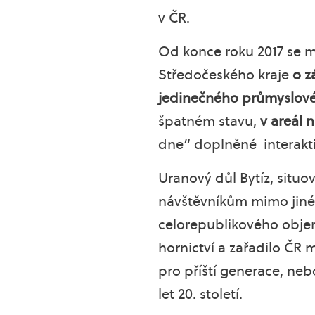
v ČR.
Od konce roku 2017 se 
Středočeského kraje
o z
jedinečného průmyslové
špatném stavu,
v areál 
dne“ doplněné interakti
Uranový důl Bytíz, situo
návštěvníkům mimo jiné 
celorepublikového objem
hornictví a zařadilo ČR
pro příští generace, neb
let 20. století.