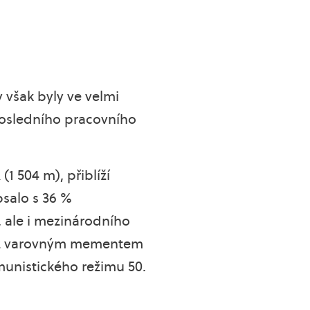
však byly ve velmi
„posledního pracovního
1 504 m), přiblíží
psalo s 36 %
 ale i mezinárodního
e též varovným mementem
munistického režimu 50.