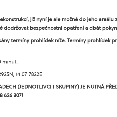
rekonstrukcí, již nyní je ale možné do jeho areálu 
né dodržovat bezpečnostní opatření a dbát pokyn
sány termíny prohlídek níže. Termíny prohlídek p
0 minut.
925N, 14.0717822E
ADECH (JEDNOTLIVCI I SKUPINY) JE NUTNÁ PŘ
 626 307!