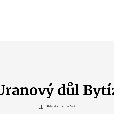
Uranový důl Bytí
Přidat do plánovače +