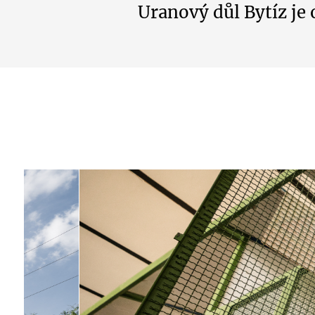
Uranový důl Bytíz je 