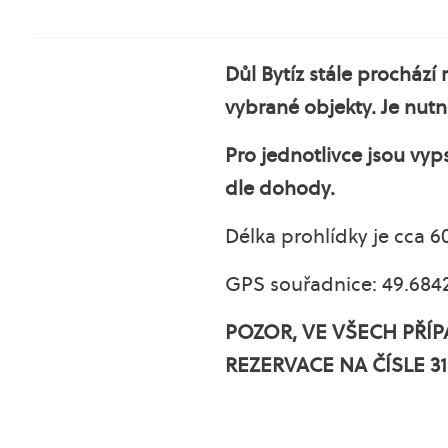
Důl Bytíz stále prochází 
vybrané objekty. Je nut
Pro jednotlivce jsou vyp
dle dohody.
Délka prohlídky je cca 6
GPS souřadnice: 49.6842
POZOR, VE VŠECH PŘÍP
REZERVACE NA ČÍSLE 318