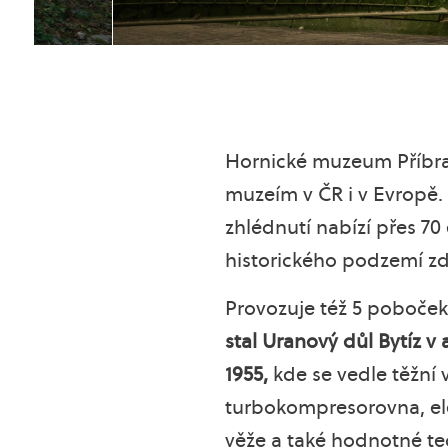
Hornické muzeum Příbra
muzeím v ČR i v Evropě. 
zhlédnutí nabízí přes 70
historického podzemí zd
Provozuje též 5 poboček 
stal Uranový důl Bytíz v 
1955,
kde se vedle těžní 
turbokompresorovna, ele
věže a také hodnotné te