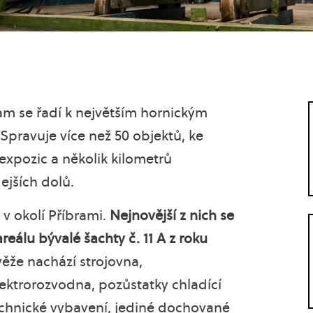
m se řadí k největším hornickým
Spravuje více než 50 objektů, ke
 expozic a několik kilometrů
ejších dolů.
v okolí Příbrami.
Nejnovější z nich se
areálu bývalé šachty č. 11 A z roku
věže nachází strojovna,
ktrorozvodna, pozůstatky chladící
chnické vybavení, jediné dochované