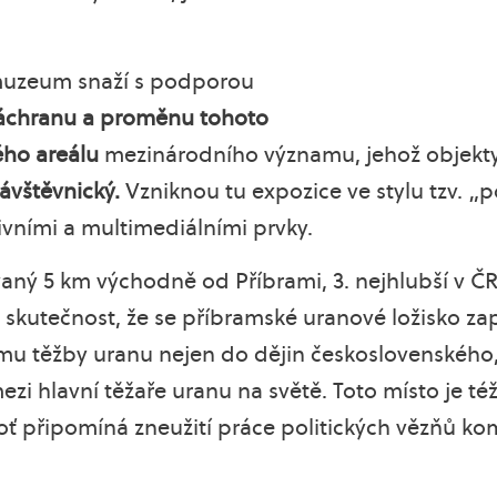
muzeum snaží s podporou
áchranu a proměnu tohoto
ho areálu
mezinárodního významu, jehož objekty 
návštěvnický.
Vzniknou tu expozice ve stylu tzv. 
vními a multimediálními prvky.
vaný 5 km východně od Příbrami, 3. nejhlubší v ČR (
skutečnost, že se příbramské uranové ložisko za
u těžby uranu nejen do dějin československého,
 mezi hlavní těžaře uranu na světě. Toto místo j
oť připomíná zneužití práce politických vězňů ko