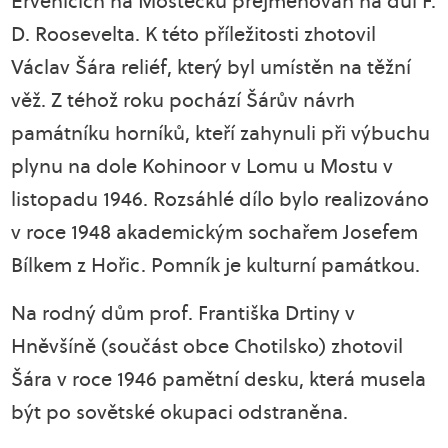
Ervěnicích na Mostecku přejmenován na důl F.
D. Roosevelta. K této příležitosti zhotovil
Václav Šára reliéf, který byl umístěn na těžní
věž. Z téhož roku pochází Šárův návrh
památníku horníků, kteří zahynuli při výbuchu
plynu na dole Kohinoor v Lomu u Mostu v
listopadu 1946. Rozsáhlé dílo bylo realizováno
v roce 1948 akademickým sochařem Josefem
Bílkem z Hořic. Pomník je kulturní památkou.
Na rodný dům prof. Františka Drtiny v
Hněvšíně (součást obce Chotilsko) zhotovil
Šára v roce 1946 pamětní desku, která musela
být po sovětské okupaci odstraněna.