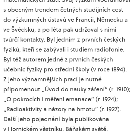
s obecným trendem četných studijních cest
do výzkumných ústavů ve Francii, Německu a
ve Švédsku, a po léta pak udržoval s nimi
tvůrčí kontakty. Byl jedním z prvních českých
fyziků, kteří se zabývali i studiem radiofonie.
Byl též autorem jedné z prvních českých
učebnic fyziky pro střední školy (v roce 1894).
Z jeho významnějších prací je nutné
připomenout „Úvod do nauky záření“ (r. 1910);
„O pokrocích i měření emanace“ (r. 1924);
„Radioaktivity a názory na hmotu“ (r. 1927).
Další jeho pojednání byla publikována
v Hornickém věstníku, Báňském světě,