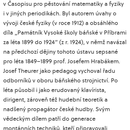
v Časopisu pro pěstování matematiky a fyziky
i v jiných periodikách. Byl autorem úvahy o
vývoji české fyziky (v roce 1912) a obsáhlého
díla „Památník Vysoké školy báňské v Příbrami
za léta 1899 do 1924“ (z r. 1924), v němž navázal
na předchozí dějiny tohoto ústavu sepsané
pro léta 1849–1899 prof. Josefem Hrabákem.
Josef Theurer jako pedagog vychoval řadu
odborníků v oboru báňského strojnictví. Po
léta působil i jako erudovaný klavírista,
dirigent, zároveň též hudební teoretik a
nadšený propagátor české hudby. Svým
vědeckým dílem patří do generace
montánních techniků, kteří připravovali