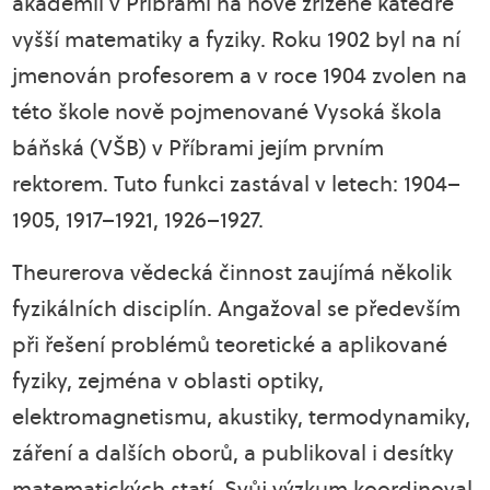
akademii v Příbrami na nově zřízené katedře
vyšší matematiky a fyziky. Roku 1902 byl na ní
jmenován profesorem a v roce 1904 zvolen na
této škole nově pojmenované Vysoká škola
báňská (VŠB) v Příbrami jejím prvním
rektorem. Tuto funkci zastával v letech: 1904–
1905, 1917–1921, 1926–1927.
Theurerova vědecká činnost zaujímá několik
fyzikálních disciplín. Angažoval se především
při řešení problémů teoretické a aplikované
fyziky, zejména v oblasti optiky,
elektromagnetismu, akustiky, termodynamiky,
záření a dalších oborů, a publikoval i desítky
matematických statí. Svůj výzkum koordinoval