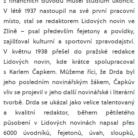
z finančních důvodů musel studium ukončit.
V létě 1937 nastoupil na své první pracovní
místo, stal se redaktorem Lidových novin ve
Zlíně – psal především fejetony a povídky,
zajišťoval kulturní a sportovní zpravodajství.
V květnu 1938 přešel do pražské redakce
Lidových novin, kde krátce spolupracoval
s Karlem Čapkem. Můžeme říci, že Drda byl
jeho posledním novinářským žákem, Čapkův
vliv se projevil v jeho další novinářské i literární
tvorbě. Drda se ukázal jako velice talentovaný
a kvalitní redaktor, během pětiletého
působení v Lidových novinách napsal přes
6000 úvodníků, fejetonů, úvah, sloupků,