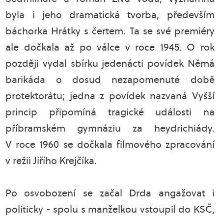
byla i jeho dramatická tvorba, především
báchorka Hrátky s čertem. Ta se své premiéry
ale dočkala až po válce v roce 1945. O rok
později vydal sbírku jedenácti povídek Němá
barikáda o dosud nezapomenuté době
protektorátu; jedna z povídek nazvaná Vyšší
princip připomíná tragické události na
příbramském gymnáziu za heydrichiády.
V roce 1960 se dočkala filmového zpracování
v režii Jiřího Krejčíka.
Po osvobození se začal Drda angažovat i
politicky - spolu s manželkou vstoupil do KSČ,