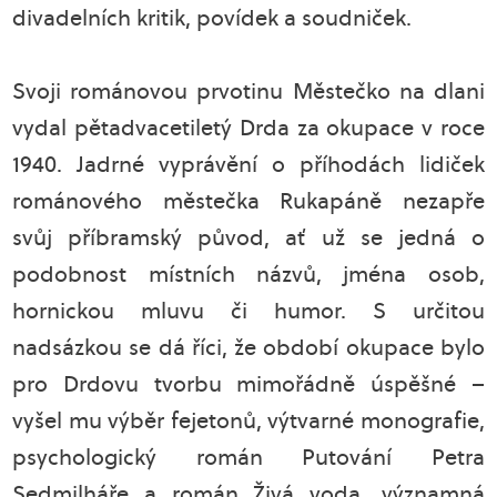
divadelních kritik, povídek a soudniček.
Svoji románovou prvotinu Městečko na dlani
vydal pětadvacetiletý Drda za okupace v roce
1940. Jadrné vyprávění o příhodách lidiček
románového městečka Rukapáně nezapře
svůj příbramský původ, ať už se jedná o
podobnost místních názvů, jména osob,
hornickou mluvu či humor. S určitou
nadsázkou se dá říci, že období okupace bylo
pro Drdovu tvorbu mimořádně úspěšné –
vyšel mu výběr fejetonů, výtvarné monografie,
psychologický román Putování Petra
Sedmilháře a román Živá voda, významná