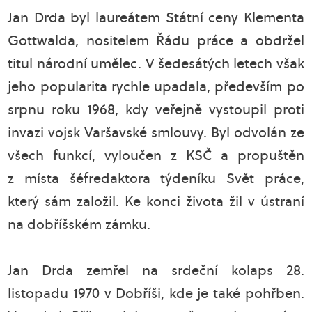
Jan Drda byl laureátem Státní ceny Klementa
Gottwalda, nositelem Řádu práce a obdržel
titul národní umělec. V šedesátých letech však
jeho popularita rychle upadala, především po
srpnu roku 1968, kdy veřejně vystoupil proti
invazi vojsk Varšavské smlouvy. Byl odvolán ze
všech funkcí, vyloučen z KSČ a propuštěn
z místa šéfredaktora týdeníku Svět práce,
který sám založil. Ke konci života žil v ústraní
na dobříšském zámku.
Jan Drda zemřel na srdeční kolaps 28.
listopadu 1970 v Dobříši, kde je také pohřben.