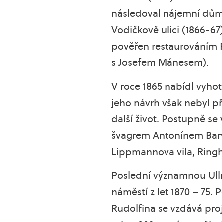
následoval nájemní dům J
Vodičkově ulici (1866-6
pověřen restaurováním R
s Josefem Mánesem).
V roce 1865 nabídl vyho
jeho návrh však nebyl při
další život. Postupně s
švagrem Antonínem Barvi
Lippmannova vila, Ringh
Poslední významnou Ull
náměstí z let 1870 – 75
Rudolfina se vzdává pro