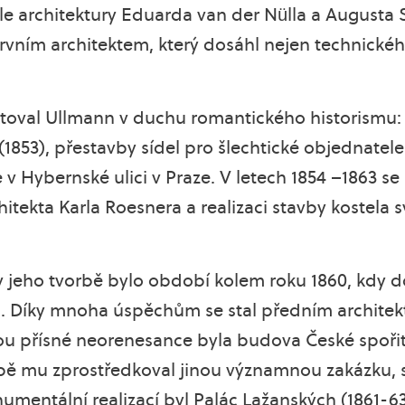
ole architektury Eduarda van der Nülla a Augusta
prvním architektem, který dosáhl nejen technické
ktoval Ullmann v duchu romantického historismu:
853), přestavby sídel pro šlechtické objednatele 
v Hybernské ulici v Praze. V letech 1854 –1863 se
itekta Karla Roesnera a realizaci stavby kostela s
eho tvorbě bylo období kolem roku 1860, kdy d
. Díky mnoha úspěchům se stal předním architek
bou přísné neorenesance byla budova České spořit
vbě mu zprostředkoval jinou významnou zakázku,
numentální realizací byl Palác Lažanských (1861-63)