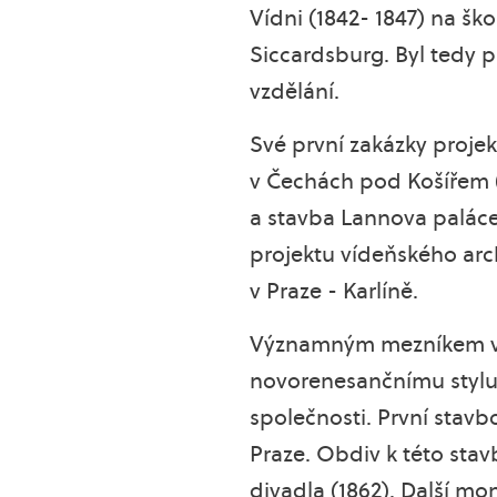
Vídni (1842- 1847) na šk
Siccardsburg. Byl tedy 
vzdělání.
Své první zakázky proje
v Čechách pod Košířem (1
a stavba Lannova paláce 
projektu vídeňského arch
v Praze - Karlíně.
Významným mezníkem v j
novorenesančnímu stylu
společnosti. První stav
Praze. Obdiv k této sta
divadla (1862). Další mo