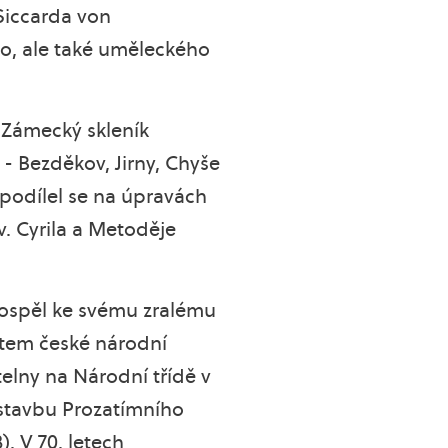
 Siccarda von
ho, ale také uměleckého
 Zámecký skleník
- Bezděkov, Jirny, Chyše
 podílel se na úpravách
v. Cyrila a Metoděje
ospěl ke svému zralému
tem české národní
elny na Národní třídě v
 stavbu Prozatímního
. V 70. letech