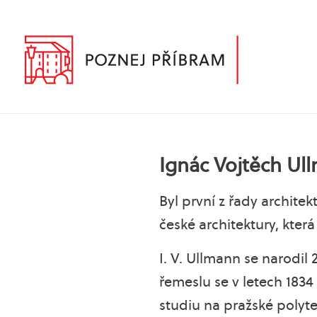
Ignác Vojtěch Ul
Byl první z řady architek
české architektury, která t
I. V. Ullmann se narodil
řemeslu se v letech 1834
studiu na pražské polyt