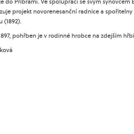
uje do Příbrami. Ve spolupráci se svým synovcem
uje projekt novorenesanční radnice a spořitelny 
 (1892).
1897, pohřben je v rodinné hrobce na zdejším hřb
áková