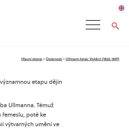
Hlavní strana
>
Osobnosti
>
Ullmann Ignác Vojtěch (1822-1897)
tak významnou etapu dějin
akuba Ullmanna. Témuž
u řemeslu, poté ke
ii výtvarných umění ve