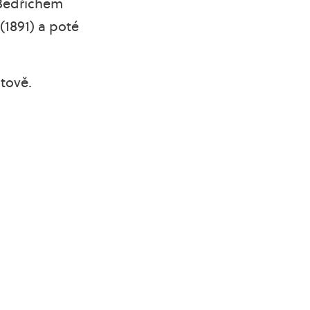
 Bedřichem
(1891) a poté
itově.