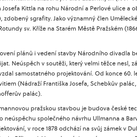
osefa Kittla na rohu Národní a Perlové ulice a obj
7), zdobený sgrafity. Jako významný člen Umělec
otundy sv. Kříže na Starém Městě Pražském (1866
tovení plánů i vedení stavby Národního divadla 
jat. Neúspěch v soutěži, který velmi těžce nesl, z
e vzdal samostatného projektování. Od konce 60. l
tiem (Nádraží Františka Josefa, Schebkův palác, 
offerův palác).
mannovou pražskou stavbou je budova české tec
. Po neúspěchu společného návrhu Ullmanna a Barvi
jektování, v roce 1878 odchází na svůj zámek v D