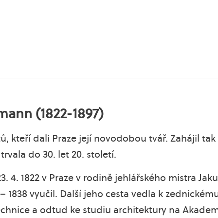
lmann (1822-1897)
tů, kteří dali Praze její novodobou tvář. Zahájil 
rvala do 30. let 20. století.
 23. 4. 1822 v Praze v rodině jehlářského mistra J
 – 1838 vyučil. Další jeho cesta vedla k zednickém
echnice a odtud ke studiu architektury na Akadem