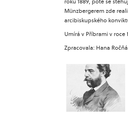
roku 1889, poté se stěh
Münzbergerem zde realiz
arcibiskupského konviktu
Umírá v Příbrami v roce 
Zpracovala: Hana Ročň