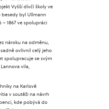
ekt Vyšší dívčí školy ve
ké besedy byl Ullmann
 – 1867 ve spolupráci
bez nároku na odměnu,
ásadně ovlivnil celý jeho
et spolupracuje se svým
Lannova vila,
hniky na Karlově
tia v soutěži na návrh
ubenci, kde pobývá do