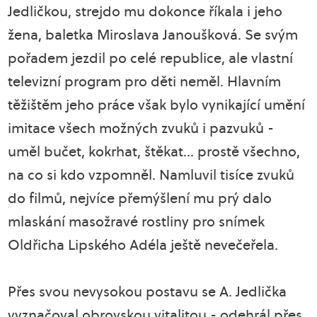
Jedličkou, strejdo mu dokonce říkala i jeho
žena, baletka Miroslava Janoušková. Se svým
pořadem jezdil po celé republice, ale vlastní
televizní program pro děti neměl. Hlavním
těžištěm jeho práce však bylo vynikající umění
imitace všech možných zvuků i pazvuků -
uměl bučet, kokrhat, štěkat... prostě všechno,
na co si kdo vzpomněl. Namluvil tisíce zvuků
do filmů, nejvíce přemýšlení mu prý dalo
mlaskání masožravé rostliny pro snímek
Oldřicha Lipského Adéla ještě nevečeřela.
Přes svou nevysokou postavu se A. Jedlička
vyznačoval obrovskou vitalitou - odehrál přes