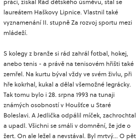
práci, získal Řád dětského úsměvu, stal se
laureátem Haškovy Lipnice. Vlastnil také
vyznamenání II. stupně Za rozvoj sportu mezi
mládeží.
S kolegy z branže si rád zahrál fotbal, hokej,
anebo tenis - a právě na tenisovém hřišti také
zemřel. Na kurtu býval vždy ve svém živlu, při
hře kokrhal, kukal a dělal všemožné legrácky.
Tak tomu bylo i 28. srpna 1993 na tunaji
známých osobností v Houšťce u Staré
Boleslavi. A Jedlička odpálil míček, zachrochtal
a upadl. Všichni se smáli v domnění, že jde o
žert. On ale ležel a nevstával. Byl mrtvý... O pět