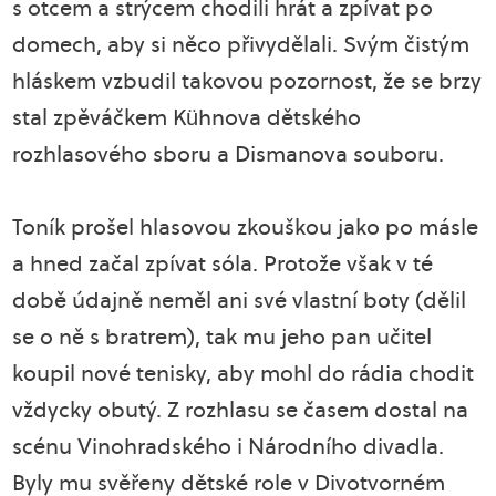
s otcem a strýcem chodili hrát a zpívat po
domech, aby si něco přivydělali. Svým čistým
hláskem vzbudil takovou pozornost, že se brzy
stal zpěváčkem Kühnova dětského
rozhlasového sboru a Dismanova souboru.
Toník prošel hlasovou zkouškou jako po másle
a hned začal zpívat sóla. Protože však v té
době údajně neměl ani své vlastní boty (dělil
se o ně s bratrem), tak mu jeho pan učitel
koupil nové tenisky, aby mohl do rádia chodit
vždycky obutý. Z rozhlasu se časem dostal na
scénu Vinohradského i Národního divadla.
Byly mu svěřeny dětské role v Divotvorném