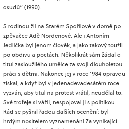
osudů“ (1990).
S rodinou žil na Starém Spořilově v domě po
zpěvačce Adě Nordenové. Ale i Antoním
Jedlička byl jenom člověk, a jako takový toužil
po obdivu a poctách. Několikrát sám žádal o
titul zasloužilého umělce za svoji dlouholetou
práci s dětmi. Nakonec jej v roce 1984 opravdu
získal, a když byl v jedenadevadesátém roce
vyzván, aby titul na protest vrátil, neudělal to.
Své trofeje si vážil, nespojoval ji s politikou.
Rád se pyšnil řadou dalších ocenění: byl
hrdým nositelem vyznamenání Za vynikající