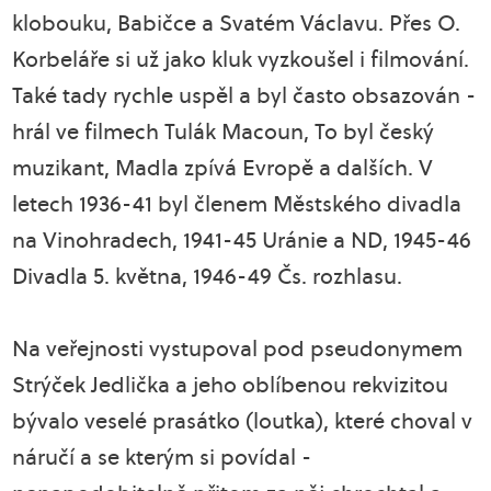
klobouku, Babičce a Svatém Václavu. Přes O.
Korbeláře si už jako kluk vyzkoušel i filmování.
Také tady rychle uspěl a byl často obsazován -
hrál ve filmech Tulák Macoun, To byl český
muzikant, Madla zpívá Evropě a dalších. V
letech 1936-41 byl členem Městského divadla
na Vinohradech, 1941-45 Uránie a ND, 1945-46
Divadla 5. května, 1946-49 Čs. rozhlasu.
Na veřejnosti vystupoval pod pseudonymem
Strýček Jedlička a jeho oblíbenou rekvizitou
bývalo veselé prasátko (loutka), které choval v
náručí a se kterým si povídal -