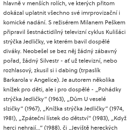
hlavně v menších rolích, ve kterých přitom
dokázal uplatnit všechno své imrprovizační i
komické nadání. S režisérem Milanem Peškem
připravil šestnáctidílný televizní cyklus Kulišáci
strýčka Jedličky, ve kterém bavil dospělé
diváky. Neobešel se bez něj žádný zábavný
pořad, žádný Silvestr - ať už televizní, nebo
rozhlasový, zkusil si i dabing (trpaslík
Barkarola v Angelice). Je autorem několika
knížek pro děti, ale i pro dospělé - „Pohádky
strýčka Jedličky“ (1963), „Dům U veselé
slzičky“ (1967), „Knížka strýčka Jedličky“ (1974,
1981), „Zpáteční lístek do dětství“ (1983), „Když
herci nehrají…“ (1988), či „Jeviště hereckých