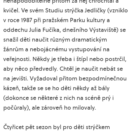
nenapodobitelně přitom za něj chrochtal a
kvičel. Ve svém Studiu strýčka Jedličky (vzniklo
v roce 1987 při pražském Parku kultury a
oddechu Julia Fučíka, dnešního Výstaviště) se
snažil děti naučit různým dramatickým
žánrům a nebojácnému vystupování na
veřejnosti. Někdy je třeba i štípl nebo postrčil,
aby něco předvedly. Chtěl je naučit nebát se
na jevišti. Vyžadoval přitom bezpodmínečnou
kázeň, takže se se ho děti někdy až bály
(dokonce se některé z nich na scéně prý i
počůraly), ale zároveň ho milovaly.
Čtyřicet pět sezon byl pro děti strýčkem