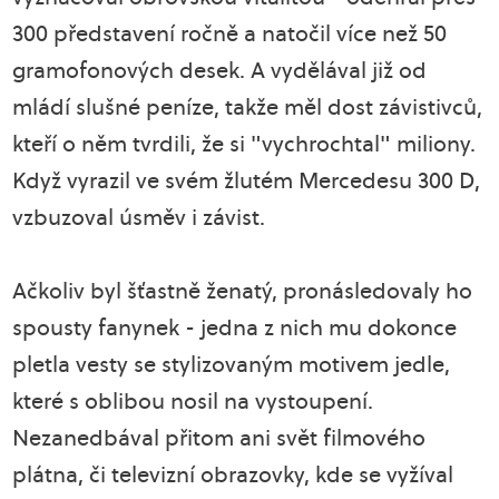
300 představení ročně a natočil více než 50
gramofonových desek. A vydělával již od
mládí slušné peníze, takže měl dost závistivců,
kteří o něm tvrdili, že si "vychrochtal" miliony.
Když vyrazil ve svém žlutém Mercedesu 300 D,
vzbuzoval úsměv i závist.
Ačkoliv byl šťastně ženatý, pronásledovaly ho
spousty fanynek - jedna z nich mu dokonce
pletla vesty se stylizovaným motivem jedle,
které s oblibou nosil na vystoupení.
Nezanedbával přitom ani svět filmového
plátna, či televizní obrazovky, kde se vyžíval