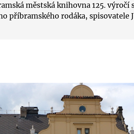
bramská městská knihovna 125. výročí s
no příbramského rodáka, spisovatele J