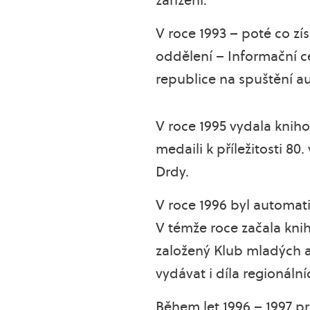
V roce 1993 – poté co zí
oddělení – Informační c
republice na spuštění a
V roce 1995 vydala kni
medaili k příležitosti 80
Drdy.
V roce 1996 byl automati
V témže roce začala kni
založený Klub mladých a
vydávat i díla regionáln
Během let 1996 – 1997 p