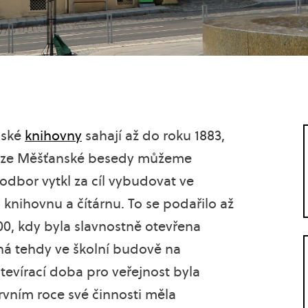
mské
knihovny
sahají až do roku 1883,
chůze Měšťanské besedy můžeme
rní odbor vytkl za cíl vybudovat ve
knihovnu a čítárnu. To se podařilo až
900, kdy byla slavnostně otevřena
ná tehdy ve školní budově na
evírací doba pro veřejnost byla
rvním roce své činnosti měla