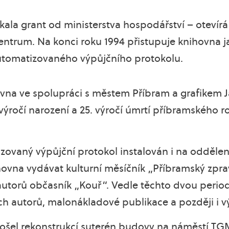
skala grant od ministerstva hospodářství – otevírá
entrum. Na konci roku 1994 přistupuje knihovna j
utomatizovaného výpůjčního protokolu.
hovna ve spolupráci s městem Příbram a grafike
. výročí narození a 25. výročí úmrtí příbramského 
zovaný výpůjční protokol instalován i na oddělen
hovna vydávat kulturní měsíčník „Příbramský zpr
utorů občasník „Kouř“. Vedle těchto dvou period
ích autorů, malonákladové publikace a později i 
rošel rekonstrukcí suterén budovy na náměstí TG