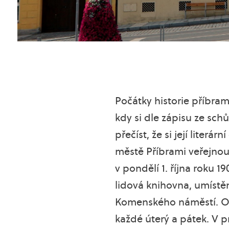
Počátky historie příbra
kdy si dle zápisu ze s
přečíst, že si její literá
městě Příbrami veřejnou 
v pondělí 1. října roku 1
lidová knihovna, umístě
Komenského náměstí. Ot
každé úterý a pátek. V p