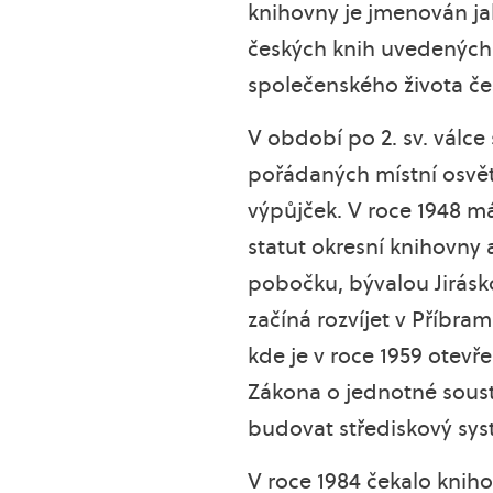
knihovny je jmenován jak
českých knih uvedených 
společenského života če
V období po 2. sv. válce
pořádaných místní osvěto
výpůjček. V roce 1948 m
statut okresní knihovny 
pobočku, bývalou Jirásk
začíná rozvíjet v Příbra
kde je v roce 1959 otevř
Zákona o jednotné soust
budovat střediskový sys
V roce 1984 čekalo kniho