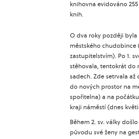
knihovna evidováno 255 č
knih.
O dva roky později byla
městského chudobince 
zastupitelstvím). Po 1. 
stěhovala, tentokrát do 
sadech. Zde setrvala až
do nových prostor na mě
spořitelna) a na počátk
kraji náměstí (dnes květi
Během 2. sv. války došlo
původu své ženy na gest