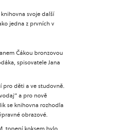
 knihovna svoje další
ako jedna z prvních v
m Janem Čákou bronzovou
rodáka, spisovatele Jana
í pro děti a ve studovně.
avodaj“ a pro nově
ik se knihovna rozhodla
výpravné obrazové.
M, topení koksem bylo