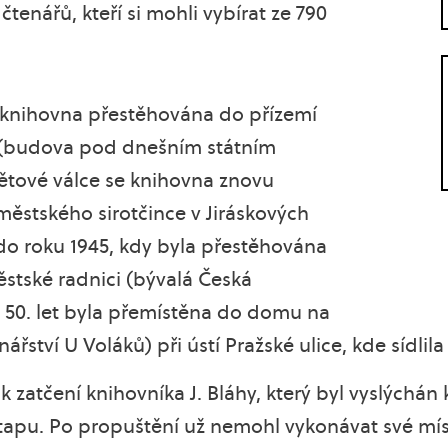
tenářů, kteří si mohli vybírat ze 790
 knihovna přestěhována do přízemí
(budova pod dnešním státním
světové válce se knihovna znovu
městského sirotčince v Jiráskových
 do roku 1945, kdy byla přestěhována
stské radnici (bývalá Česká
u 50. let byla přemístěna do domu na
nářství U Voláků) při ústí Pražské ulice, kde sídlil
 k zatčení knihovníka J. Bláhy, který byl vyslýchán
apu. Po propuštění už nemohl vykonávat své mís