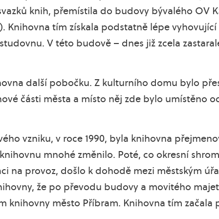
00 svazků knih, přemístila do budovy bývalého OV
). Knihovna tím získala podstatně lépe vyhovující
 studovnu. V této budově – dnes již zcela zastaral
ihovna další pobočku. Z kulturního domu bylo př
nové části města a místo něj zde bylo umístěno od
í svého vzniku, v roce 1990, byla knihovna přejme
o knihovnu mnohé změnilo. Poté, co okresní shro
taci na provoz, došlo k dohodě mezi městským úř
nihovny, že po převodu budovy a movitého majetk
m knihovny město Příbram. Knihovna tím začala p