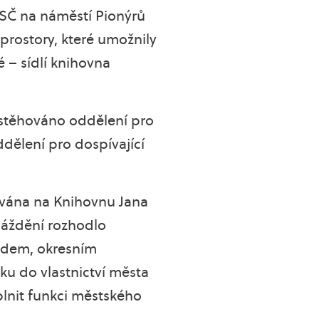
 KSČ na náměstí Pionýrů
 prostory, které umožnily
é – sídlí knihovna
estěhováno oddělení pro
dělení pro dospívající
nována na Knihovnu Jana
máždění rozhodlo
adem, okresním
u do vlastnictví města
lnit funkci městského