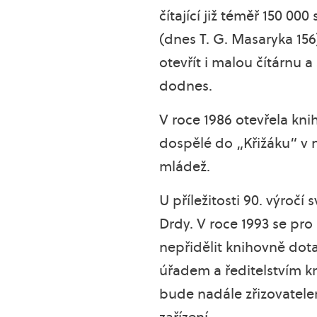
čítající již téměř 150 0
(dnes T. G. Masaryka 156
otevřít i malou čítárnu a
dodnes.
V roce 1986 otevřela kn
dospělé do „Křižáku“ v 
mládež.
U příležitosti 90. výroč
Drdy. V roce 1993 se pr
nepřidělit knihovně do
úřadem a ředitelstvím k
bude nadále zřizovatele
zařízení.