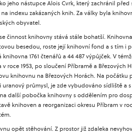
o jeho nástupce Alois Cvrk, který zachránil před 
na indexu zakázaných knih. Za války byla knihov
ských obyvatel.
 se činnost knihovny stává stále bohatší. Knihovna
vou besedou, roste její knihovní fond a s tím i 
á knihovna 1761 čtenářů a 44 487 výpůjček. V témž
a v roce 1953, po sloučení Příbramě a Březových Ho
ovu knihovnu na Březových Horách. Na počátku p
mi uranový průmysl, je zde vybudováno sídliště a 
ena další pobočka knihovny s oddělením pro dospěl
avě knihoven a reorganizaci okresu Příbram v ro
tém.
vnu opět stěhování. Z prostor již zdaleka nevyhov