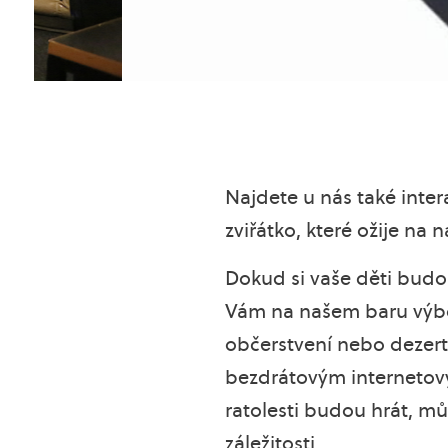
Najdete u nás také intera
zviřátko, které ožije na n
Dokud si vaše děti bud
Vám na našem baru výbo
občerstvení nebo dezert
bezdrátovým internetový
ratolesti budou hrát, můž
záležitosti.