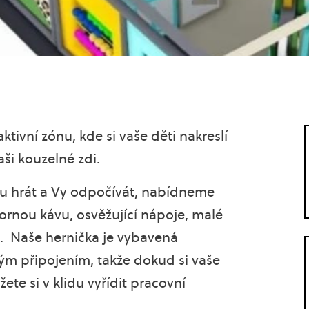
ktivní zónu, kde si vaše děti nakreslí
aši kouzelné zdi.
ou hrát a Vy odpočívát, nabídneme
rnou kávu, osvěžující nápoje, malé
. Naše hernička je vybavená
m připojením, takže dokud si vaše
ete si v klidu vyřídit pracovní