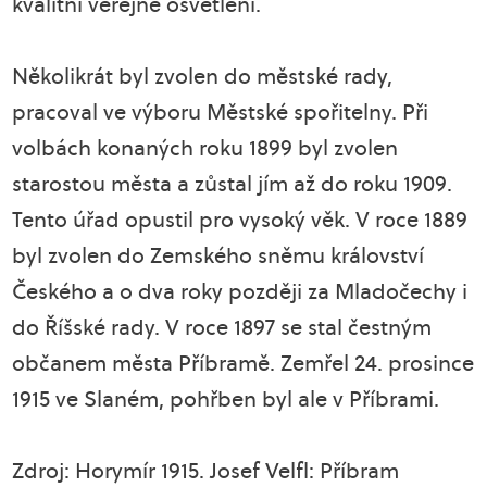
kvalitní veřejné osvětlení.
Několikrát byl zvolen do městské rady,
pracoval ve výboru Městské spořitelny. Při
volbách konaných roku 1899 byl zvolen
starostou města a zůstal jím až do roku 1909.
Tento úřad opustil pro vysoký věk. V roce 1889
byl zvolen do Zemského sněmu království
Českého a o dva roky později za Mladočechy i
do Říšské rady. V roce 1897 se stal čestným
občanem města Příbramě. Zemřel 24. prosince
1915 ve Slaném, pohřben byl ale v Příbrami.
Zdroj: Horymír 1915. Josef Velfl: Příbram