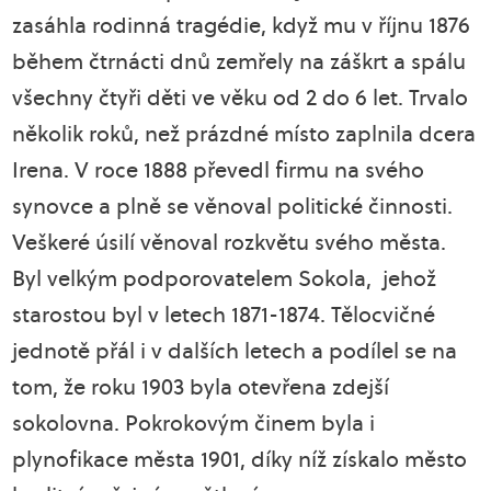
zasáhla rodinná tragédie, když mu v říjnu 1876
během čtrnácti dnů zemřely na záškrt a spálu
všechny čtyři děti ve věku od 2 do 6 let. Trvalo
několik roků, než prázdné místo zaplnila dcera
Irena. V roce 1888 převedl firmu na svého
synovce a plně se věnoval politické činnosti.
Veškeré úsilí věnoval rozkvětu svého města.
Byl velkým podporovatelem Sokola, jehož
starostou byl v letech 1871-1874. Tělocvičné
jednotě přál i v dalších letech a podílel se na
tom, že roku 1903 byla otevřena zdejší
sokolovna. Pokrokovým činem byla i
plynofikace města 1901, díky níž získalo město