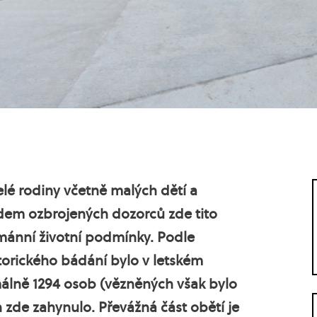
elé rodiny včetně malých dětí a
edem ozbrojených dozorců zde tito
mánní životní podmínky. Podle
torického bádání bylo v letském
álně 1294 osob (vězněných však bylo
h zde zahynulo. Převážná část obětí je