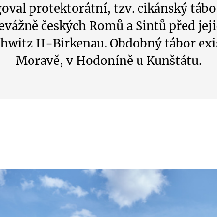
val protektorátní, tzv. cikánský tábo
převážně českých Romů a Sintů před jej
hwitz II-Birkenau. Obdobný tábor exis
Moravě, v Hodoníně u Kunštátu.