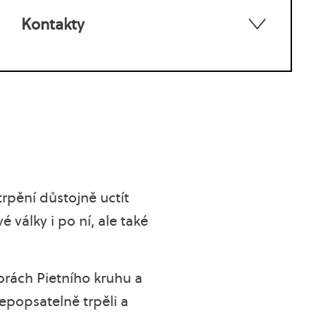
Kontakty
rpění důstojně uctít
války i po ní, ale také
orách Pietního kruhu a
epopsatelně trpěli a