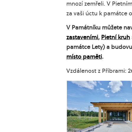
mnozí zemřeli. V Pietní
za vaši úctu k památce o
V Památníku můžete navšt
zastaveními
,
Pietní kruh
památce Lety) a budovu 
místo paměti
.
Vzdálenost z Příbrami: 