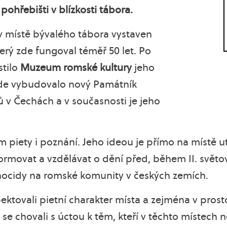
hřebišti v blízkosti tábora.
l v místě bývalého tábora vystaven
terý zde fungoval téměř 50 let. Po
tilo
Muzeum romské kultury
jeho
zde vybudovalo nový Památník
 v Čechách a v současnosti je jeho
 piety i poznání. Jeho ideou je přímo na místě ut
movat a vzdělávat o dění před, během II. světové 
nocidy na romské komunity v českých zemích.
ektovali pietní charakter místa a zejména v prost
e chovali s úctou k těm, kteří v těchto místech n