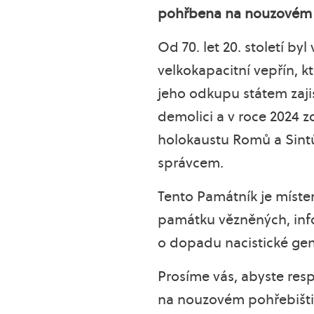
pohřbena na nouzovém po
Od 70. let 20. století by
velkokapacitní vepřín, k
jeho odkupu státem zajis
demolici a v roce 2024 
holokaustu Romů a Sintů
správcem.
Tento Památník je místem
památku vězněných, infor
o dopadu nacistické ge
Prosíme vás, abyste resp
na nouzovém pohřebišti s