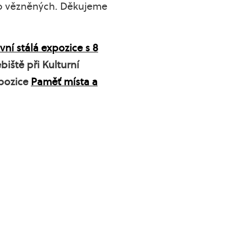
 o vězněných. Děkujeme
ní stálá expozice s 8
iště při Kulturní
pozice
Paměť místa a