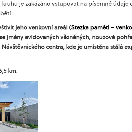
m kruhu je zakázáno vstupovat na písemné údaje
bětí.
ívit jeho venkovní areál (
Stezka paměti – venkov
se jmény evidovaných vězněných, nouzové pohřeb
Návštěvnického centra, kde je umístěna stálá ex
26,5 km.