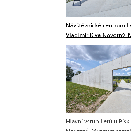
Návštěvnické centrum Le
Vladimír Kiva Novotný. 
Hlavní vstup Letů u Pís
Novotný. Muzeum romské 