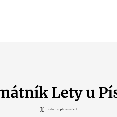
mátník Lety u Pí
Přidat do plánovače +