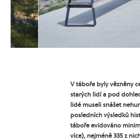
V táboře byly vězněny c
starých lidí a pod dohl
lidé museli snášet nehu
posledních výsledků his
táboře evidováno minim
více), nejméně 335 z nic