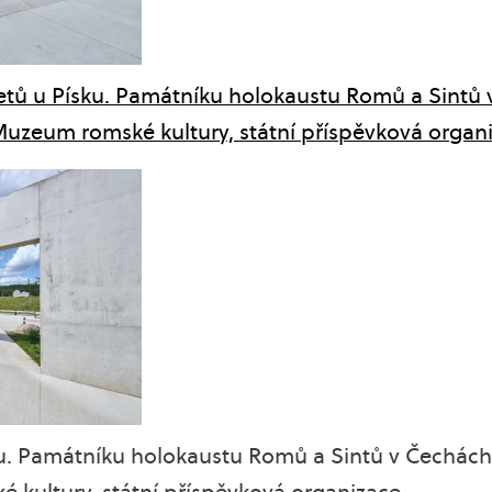
tů u Písku. Památníku holokaustu Romů a Sintů v
Muzeum romské kultury, státní příspěvková organ
ku. Památníku holokaustu Romů a Sintů v Čechách.
kultury, státní příspěvková organizace